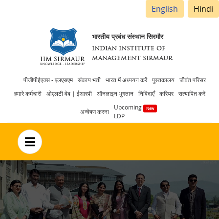
English
Hindi
भारतीय प्रबंध संस्थान सिरमौर
INDIAN INSTITUTE OF
MANAGEMENT SIRMAUR
Header
पीजीपीईएक्स - एलएसएम
संकाय भर्ती
भारत में अध्ययन करें
पुस्तकालय
जीवंत परिसर
हमारे कर्मचारी
ओएलटी वेब | ईआरपी
ऑनलाइन भुगतान
निविदाएँ
करियर
सत्यापित करें
menu
Upcoming
अन्वेषण करना
LDP
no text