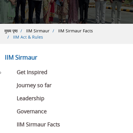
पग
मुख्य पृष्ठ
IIM Sirmaur
IIM Sirmaur Facts
IIM Act & Rules
चिन्ह
IIM Sirmaur
Get Inspired
Journey so far
Leadership
Governance
IIM Sirmaur Facts