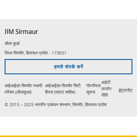
IIM Sirmaur
धौला कुआं
जिला सिरमौर, हिमाचल प्रदेश - 173031
हमसे संपर्क करें
आईटी
आईआईएम सिरमौर स्थायी
आईआईएम सिरमौर सिटी
गोपनीयता
उपयोग
इंट्रानेट
परिसर (धौलाकुआं)
कैंपस (पांवटा साहिब)
सूचना
नीति
© 2015 – 2025 भारतीय प्रबंधन संस्थान, सिरमौर, हिमाचल प्रदेश