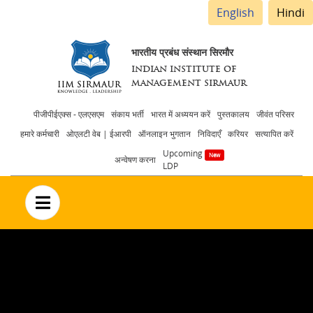
English
Hindi
भारतीय प्रबंध संस्थान सिरमौर
INDIAN INSTITUTE OF
MANAGEMENT SIRMAUR
Header
पीजीपीईएक्स - एलएसएम
संकाय भर्ती
भारत में अध्ययन करें
पुस्तकालय
जीवंत परिसर
हमारे कर्मचारी
ओएलटी वेब | ईआरपी
ऑनलाइन भुगतान
निविदाएँ
करियर
सत्यापित करें
menu
Upcoming
अन्वेषण करना
LDP
no text