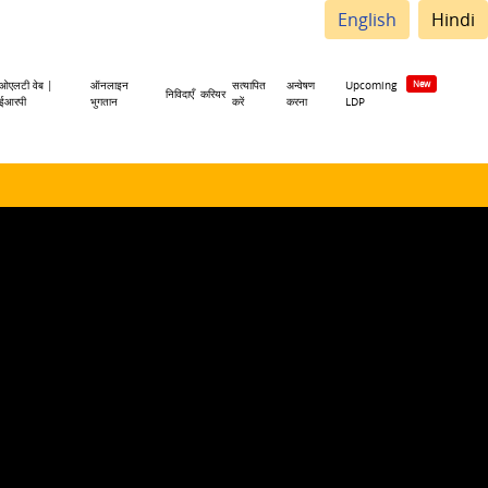
English
Hindi
ओएलटी वेब |
ऑनलाइन
सत्यापित
अन्वेषण
Upcoming
निविदाएँ
करियर
ईआरपी
भुगतान
करें
करना
LDP