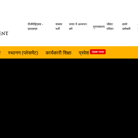
Header
पीजीपीईएक्स -
संकाय
भारत में अध्ययन
जीवंत
हमारे
पुस्तकालय
एलएसएम
भर्ती
करें
परिसर
कर्मचारी
ENT
menu
र
स्थानन (प्लेसमेंट)
कार्यकारी शिक्षा
प्रवेश