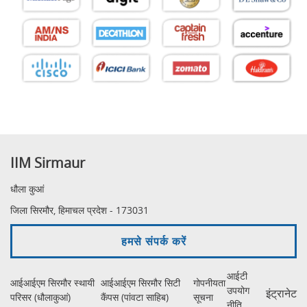
IIM Sirmaur
धौला कुआं
जिला सिरमौर, हिमाचल प्रदेश - 173031
हमसे संपर्क करें
आईटी
आईआईएम सिरमौर स्थायी
आईआईएम सिरमौर सिटी
गोपनीयता
उपयोग
इंट्रानेट
परिसर (धौलाकुआं)
कैंपस (पांवटा साहिब)
सूचना
नीति