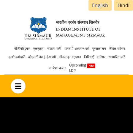
English
Hindi
भारतीय प्रबंध संस्थान सिरमौर
INDIAN INSTITUTE OF
MANAGEMENT SIRMAUR
Header
पीजीपीईएक्स - एलएसएम
संकाय भर्ती
भारत में अध्ययन करें
पुस्तकालय
जीवंत परिसर
हमारे कर्मचारी
ओएलटी वेब | ईआरपी
ऑनलाइन भुगतान
निविदाएँ
करियर
सत्यापित करें
menu
Upcoming
अन्वेषण करना
LDP
no text