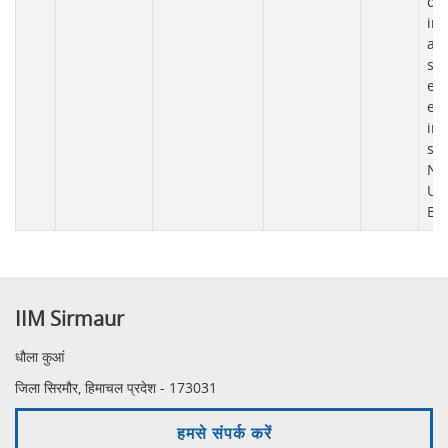
on
inf
an
se
ear
ex
in
se
N
UN
Bo
IIM Sirmaur
धौला कुआं
जिला सिरमौर, हिमाचल प्रदेश - 173031
हमसे संपर्क करें