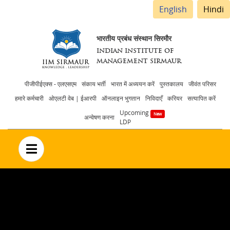
English
Hindi
भारतीय प्रबंध संस्थान सिरमौर
INDIAN INSTITUTE OF
MANAGEMENT SIRMAUR
Header
पीजीपीईएक्स - एलएसएम
संकाय भर्ती
भारत में अध्ययन करें
पुस्तकालय
जीवंत परिसर
हमारे कर्मचारी
ओएलटी वेब | ईआरपी
ऑनलाइन भुगतान
निविदाएँ
करियर
सत्यापित करें
menu
Upcoming
अन्वेषण करना
LDP
no text