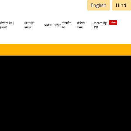
English
Hindi
ओएलटी वेब |
ऑनलाइन
सत्यापित
अन्वेषण
Upcoming
निविदाएँ
करियर
ईआरपी
भुगतान
करें
करना
LDP