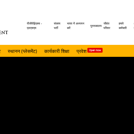
Header
पीजीपीईएक्स -
संकाय
भारत में अध्ययन
जीवंत
हमारे
पुस्तकालय
एलएसएम
भर्ती
करें
परिसर
कर्मचारी
ENT
menu
र
स्थानन (प्लेसमेंट)
कार्यकारी शिक्षा
प्रवेश