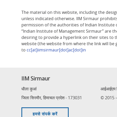
The material on this website, including the design
unless indicated otherwise. IIM Sirmaur prohibits
permission of the authorities of Indian Institut
“Indian Institute of Management Sirmaur” are the
desiring to provide a hyperlink on their sites t
website (the website from where the link will be 
to
cc[at]iimsirmaur[dot]ac[dot]in
IIM Sirmaur
धौला कुआं
आईआईएम सि
जिला सिरमौर, हिमाचल प्रदेश - 173031
© 2015 – 
हमसे संपर्क करें