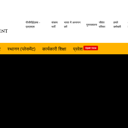
Header
पीजीपीईएक्स -
संकाय
भारत में अध्ययन
जीवंत
हमारे
पुस्तकालय
एलएसएम
भर्ती
करें
परिसर
कर्मचारी
ENT
menu
र
स्थानन (प्लेसमेंट)
कार्यकारी शिक्षा
प्रवेश