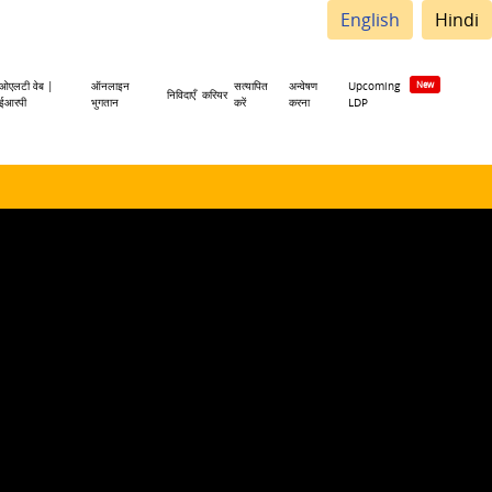
English
Hindi
ओएलटी वेब |
ऑनलाइन
सत्यापित
अन्वेषण
Upcoming
निविदाएँ
करियर
ईआरपी
भुगतान
करें
करना
LDP