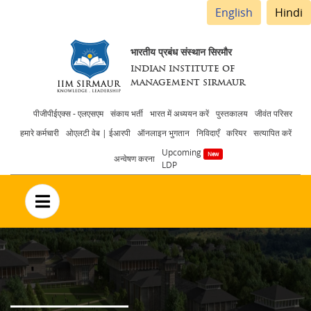
English
Hindi
भारतीय प्रबंध संस्थान सिरमौर
INDIAN INSTITUTE OF
MANAGEMENT SIRMAUR
Header
पीजीपीईएक्स - एलएसएम
संकाय भर्ती
भारत में अध्ययन करें
पुस्तकालय
जीवंत परिसर
हमारे कर्मचारी
ओएलटी वेब | ईआरपी
ऑनलाइन भुगतान
निविदाएँ
करियर
सत्यापित करें
menu
Upcoming
अन्वेषण करना
LDP
no text