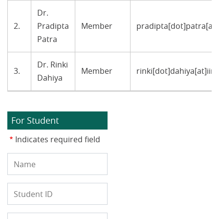
Dr.
2.
Pradipta
Member
pradipta[dot]patra[at]
Patra
Dr. Rinki
3.
Member
rinki[dot]dahiya[at]ii
Dahiya
For Student
Indicates required field
Name
Student
ID
Programe