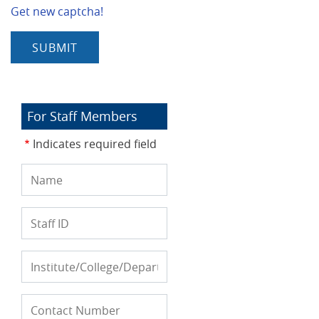
Get new captcha!
For Staff Members
Indicates required field
Name
Staff
ID
Institute/College/Department
Contact
फ़ोन