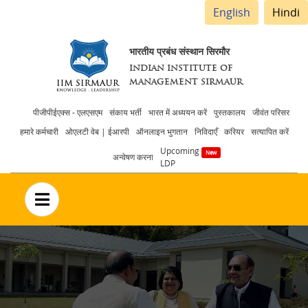
English
Hindi
भारतीय प्रबंध संस्थान सिरमौर
INDIAN INSTITUTE OF
MANAGEMENT SIRMAUR
Header
पीजीपीईएक्स - एलएसएम
संकाय भर्ती
भारत में अध्ययन करें
पुस्तकालय
जीवंत परिसर
हमारे कर्मचारी
ओएलटी वेब | ईआरपी
ऑनलाइन भुगतान
निविदाएँ
करियर
सत्यापित करें
menu
Upcoming
अन्वेषण करना
LDP
no text