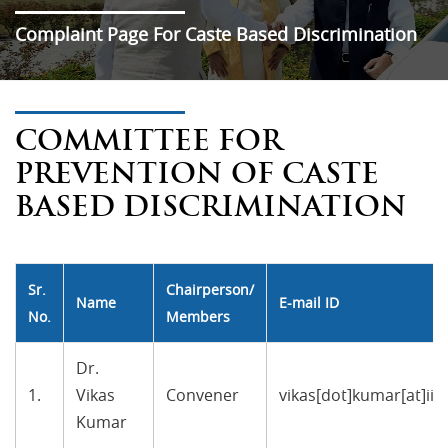
Complaint Page For Caste Based Discrimination
COMMITTEE FOR
PREVENTION OF CASTE
BASED DISCRIMINATION
Sr.
Chairperson/
Name
E-mail ID
No.
Members
Dr.
1.
Vikas
Convener
vikas[dot]kumar[at]ii
Kumar