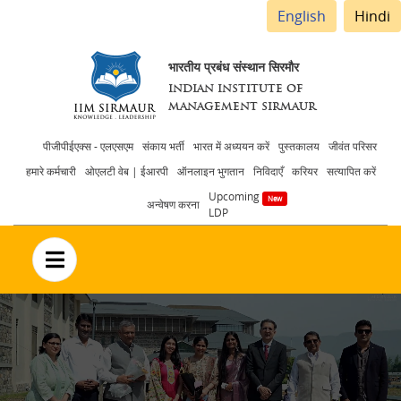
English
Hindi
भारतीय प्रबंध संस्थान सिरमौर
INDIAN INSTITUTE OF
MANAGEMENT SIRMAUR
Header
पीजीपीईएक्स - एलएसएम
संकाय भर्ती
भारत में अध्ययन करें
पुस्तकालय
जीवंत परिसर
हमारे कर्मचारी
ओएलटी वेब | ईआरपी
ऑनलाइन भुगतान
निविदाएँ
करियर
सत्यापित करें
menu
Upcoming
अन्वेषण करना
LDP
no text