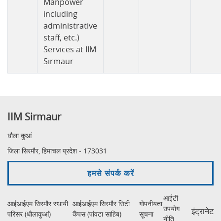
Manpower
including
administrative
staff, etc.)
Services at IIM
Sirmaur
IIM Sirmaur
धौला कुआं
जिला सिरमौर, हिमाचल प्रदेश - 173031
हमसे संपर्क करें
आईटी
आईआईएम सिरमौर स्थायी
आईआईएम सिरमौर सिटी
गोपनीयता
उपयोग
इंट्रानेट
परिसर (धौलाकुआं)
कैंपस (पांवटा साहिब)
सूचना
नीति