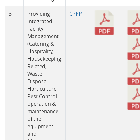
3
Providing
CPPP
Integrated
Facility
Management
(Catering &
Hospitality,
Housekeeping
Related,
Waste
Disposal,
Horticulture,
Pest Control,
operation &
maintenance
of the
equipment
and