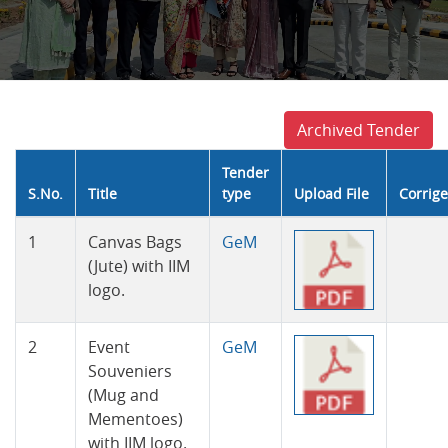
Archived Tender
Tender
S.No.
Title
type
Upload File
Corrig
Tender
1
Canvas Bags
GeM
(Jute) with IIM
logo.
2
Event
GeM
Souveniers
(Mug and
Mementoes)
with IIM logo.