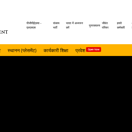
Header
पीजीपीईएक्स -
संकाय
भारत में अध्ययन
जीवंत
हमारे
पुस्तकालय
एलएसएम
भर्ती
करें
परिसर
कर्मचारी
ENT
menu
र
स्थानन (प्लेसमेंट)
कार्यकारी शिक्षा
प्रवेश