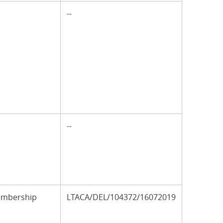
--
--
Membership
LTACA/DEL/104372/16072019