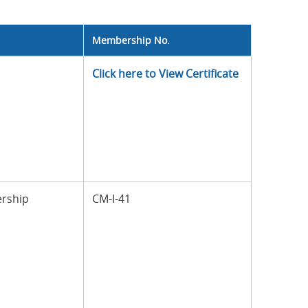
Membership No.
Click here to View Certificate
ership
CM-I-41