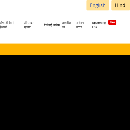
English
Hindi
ओएलटी वेब |
ऑनलाइन
सत्यापित
अन्वेषण
Upcoming
निविदाएँ
करियर
ईआरपी
भुगतान
करें
करना
LDP