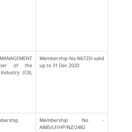
 MANAGEMENT
Membership No.N6725I valid
ber of the
up to 31 Dec 2020
ndustry (CII),
embership
Membership No -
AIMS/LF/HP/NZ/2482