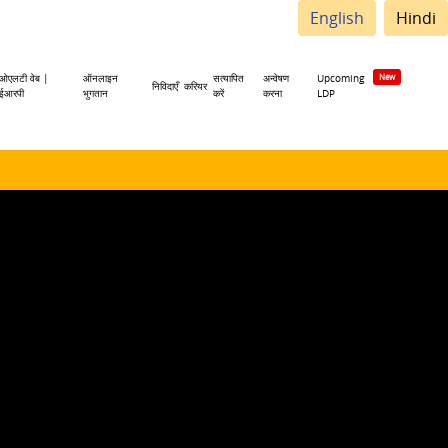
English
Hindi
ओएलटी वेब |
ऑनलाइन
सत्यापित
अन्वेषण
Upcoming
निविदाएँ
करियर
ईआरपी
भुगतान
करें
करना
LDP