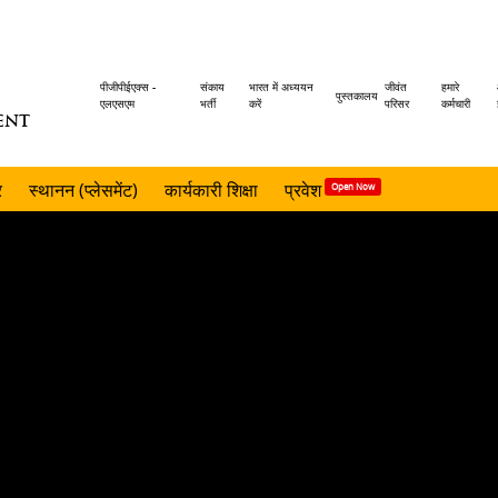
Header
पीजीपीईएक्स -
संकाय
भारत में अध्ययन
जीवंत
हमारे
पुस्तकालय
एलएसएम
भर्ती
करें
परिसर
कर्मचारी
ENT
menu
र
स्थानन (प्लेसमेंट)
कार्यकारी शिक्षा
प्रवेश