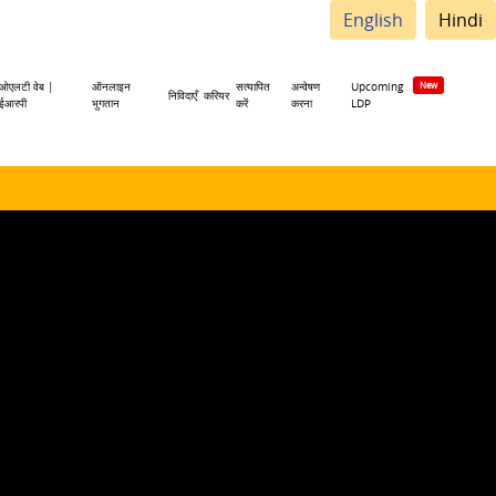
English
Hindi
ओएलटी वेब |
ऑनलाइन
सत्यापित
अन्वेषण
Upcoming
निविदाएँ
करियर
ईआरपी
भुगतान
करें
करना
LDP