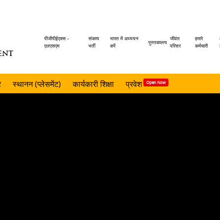
Header
पीजीपीईएक्स -
संकाय
भारत में अध्ययन
जीवंत
हमारे
पुस्तकालय
एलएसएम
भर्ती
करें
परिसर
कर्मचारी
ENT
menu
र
स्थानन (प्लेसमेंट)
कार्यकारी शिक्षा
प्रवेश