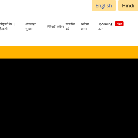
English
Hindi
ओएलटी वेब |
ऑनलाइन
सत्यापित
अन्वेषण
Upcoming
निविदाएँ
करियर
ईआरपी
भुगतान
करें
करना
LDP