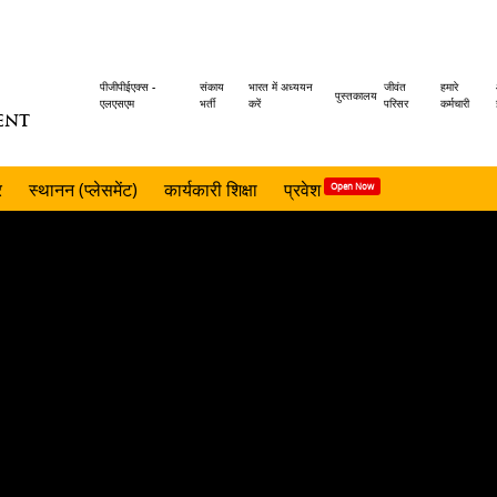
Header
पीजीपीईएक्स -
संकाय
भारत में अध्ययन
जीवंत
हमारे
पुस्तकालय
एलएसएम
भर्ती
करें
परिसर
कर्मचारी
ENT
menu
र
स्थानन (प्लेसमेंट)
कार्यकारी शिक्षा
प्रवेश