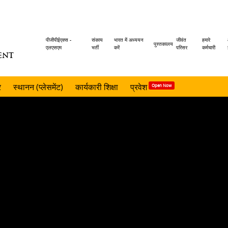
Header
पीजीपीईएक्स -
संकाय
भारत में अध्ययन
जीवंत
हमारे
पुस्तकालय
एलएसएम
भर्ती
करें
परिसर
कर्मचारी
ENT
menu
र
स्थानन (प्लेसमेंट)
कार्यकारी शिक्षा
प्रवेश