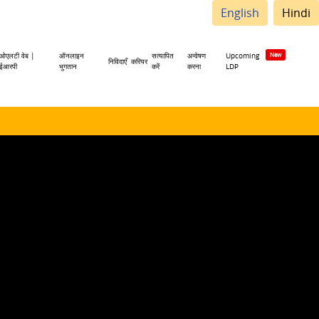
English
Hindi
ओएलटी वेब |
ऑनलाइन
सत्यापित
अन्वेषण
Upcoming
निविदाएँ
करियर
ईआरपी
भुगतान
करें
करना
LDP