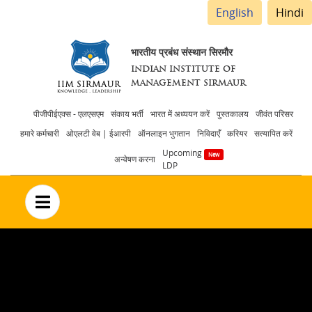
English
Hindi
भारतीय प्रबंध संस्थान सिरमौर
INDIAN INSTITUTE OF
MANAGEMENT SIRMAUR
Header
पीजीपीईएक्स - एलएसएम
संकाय भर्ती
भारत में अध्ययन करें
पुस्तकालय
जीवंत परिसर
हमारे कर्मचारी
ओएलटी वेब | ईआरपी
ऑनलाइन भुगतान
निविदाएँ
करियर
सत्यापित करें
menu
Upcoming
अन्वेषण करना
LDP
no text