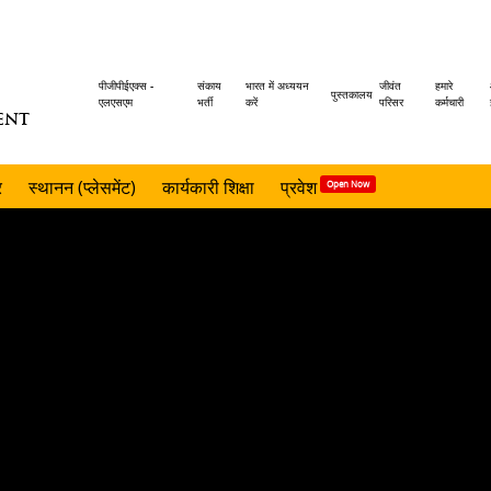
Header
पीजीपीईएक्स -
संकाय
भारत में अध्ययन
जीवंत
हमारे
पुस्तकालय
एलएसएम
भर्ती
करें
परिसर
कर्मचारी
ENT
menu
र
स्थानन (प्लेसमेंट)
कार्यकारी शिक्षा
प्रवेश