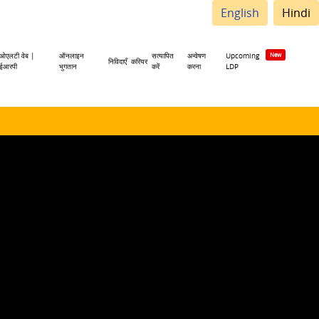
English
Hindi
ओएलटी वेब |
ऑनलाइन
सत्यापित
अन्वेषण
Upcoming
निविदाएँ
करियर
ईआरपी
भुगतान
करें
करना
LDP