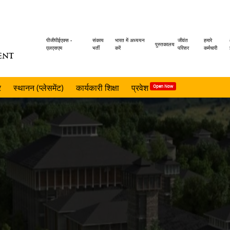
Header
पीजीपीईएक्स -
संकाय
भारत में अध्ययन
जीवंत
हमारे
पुस्तकालय
एलएसएम
भर्ती
करें
परिसर
कर्मचारी
ENT
menu
र
स्थानन (प्लेसमेंट)
कार्यकारी शिक्षा
प्रवेश