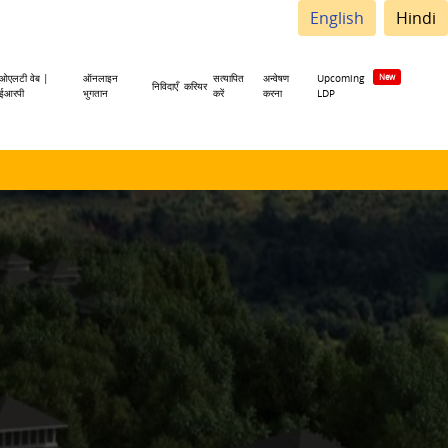
English
Hindi
ओएलटी वेब |
ऑनलाइन
सत्यापित
अन्वेषण
Upcoming
निविदाएँ
करियर
ईआरपी
भुगतान
करें
करना
LDP