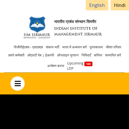
English
Hindi
भारतीय प्रबंध संस्थान सिरमौर
INDIAN INSTITUTE OF
MANAGEMENT SIRMAUR
Header
पीजीपीईएक्स - एलएसएम
संकाय भर्ती
भारत में अध्ययन करें
पुस्तकालय
जीवंत परिसर
हमारे कर्मचारी
ओएलटी वेब | ईआरपी
ऑनलाइन भुगतान
निविदाएँ
करियर
सत्यापित करें
menu
Upcoming
अन्वेषण करना
LDP
no text