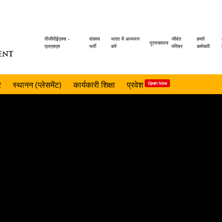
Header
पीजीपीईएक्स -
संकाय
भारत में अध्ययन
जीवंत
हमारे
पुस्तकालय
एलएसएम
भर्ती
करें
परिसर
कर्मचारी
ENT
menu
र
स्थानन (प्लेसमेंट)
कार्यकारी शिक्षा
प्रवेश