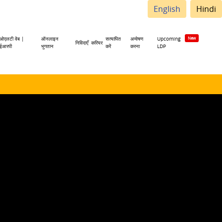
English
Hindi
ओएलटी वेब |
ऑनलाइन
सत्यापित
अन्वेषण
Upcoming
निविदाएँ
करियर
ईआरपी
भुगतान
करें
करना
LDP