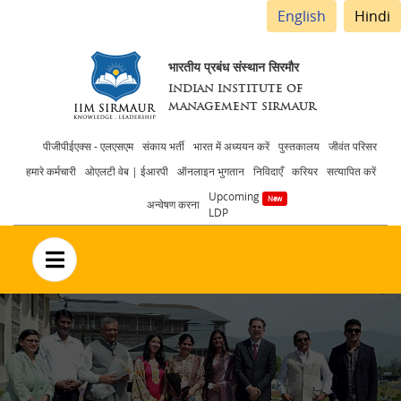
English
Hindi
भारतीय प्रबंध संस्थान सिरमौर
INDIAN INSTITUTE OF
MANAGEMENT SIRMAUR
Header
पीजीपीईएक्स - एलएसएम
संकाय भर्ती
भारत में अध्ययन करें
पुस्तकालय
जीवंत परिसर
हमारे कर्मचारी
ओएलटी वेब | ईआरपी
ऑनलाइन भुगतान
निविदाएँ
करियर
सत्यापित करें
menu
Upcoming
अन्वेषण करना
LDP
no text