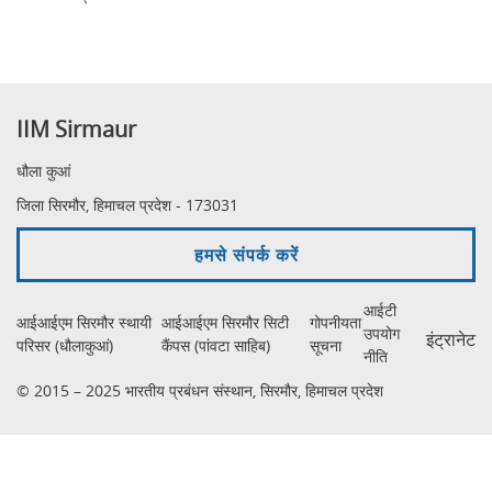
IIM Sirmaur
धौला कुआं
जिला सिरमौर, हिमाचल प्रदेश - 173031
हमसे संपर्क करें
आईटी
आईआईएम सिरमौर स्थायी
आईआईएम सिरमौर सिटी
गोपनीयता
उपयोग
इंट्रानेट
परिसर (धौलाकुआं)
कैंपस (पांवटा साहिब)
सूचना
नीति
© 2015 – 2025 भारतीय प्रबंधन संस्थान, सिरमौर, हिमाचल प्रदेश