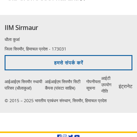
IIM Sirmaur
धौला कुआं
जिला सिरमौर, हिमाचल प्रदेश - 173031
हमसे संपर्क करें
आईटी
आईआईएम सिरमौर स्थायी
आईआईएम सिरमौर सिटी
गोपनीयता
उपयोग
इंट्रानेट
परिसर (धौलाकुआं)
कैंपस (पांवटा साहिब)
सूचना
नीति
© 2015 – 2025 भारतीय प्रबंधन संस्थान, सिरमौर, हिमाचल प्रदेश
Facebook
Instagram
Twitter
YouTube