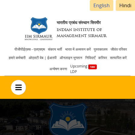
English
Hindi
भारतीय प्रबंध संस्थान सिरमौर
INDIAN INSTITUTE OF
MANAGEMENT SIRMAUR
Header
पीजीपीईएक्स - एलएसएम
संकाय भर्ती
भारत में अध्ययन करें
पुस्तकालय
जीवंत परिसर
हमारे कर्मचारी
ओएलटी वेब | ईआरपी
ऑनलाइन भुगतान
निविदाएँ
करियर
सत्यापित करें
menu
Upcoming
अन्वेषण करना
LDP
no text