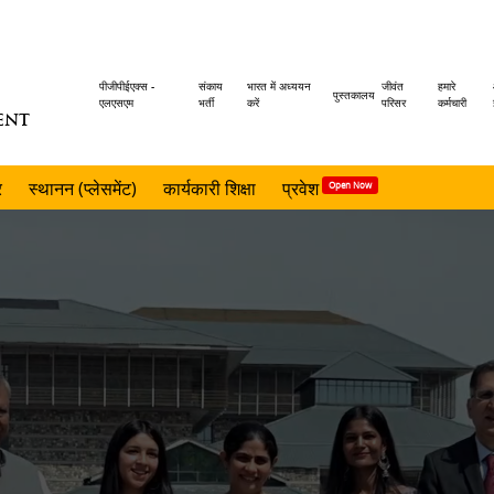
Header
पीजीपीईएक्स -
संकाय
भारत में अध्ययन
जीवंत
हमारे
पुस्तकालय
एलएसएम
भर्ती
करें
परिसर
कर्मचारी
ENT
menu
र
स्थानन (प्लेसमेंट)
कार्यकारी शिक्षा
प्रवेश