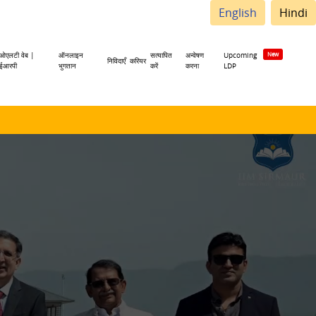
English
Hindi
ओएलटी वेब |
ऑनलाइन
सत्यापित
अन्वेषण
Upcoming
निविदाएँ
करियर
ईआरपी
भुगतान
करें
करना
LDP