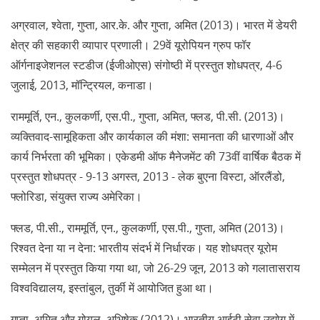
अग्रवाल, श्वेता, गुप्ता, आर.के. और गुप्ता, अमित (2013)। भारत में डेयरी
क्षेत्र की सहकारी व्यापार प्रणाली। 29वें यूरोपियन ग्रुप फॉर
ऑर्गनाइजेशनल स्टडीज (ईजीओएस) संगोष्ठी में प्रस्तुत शोधपत्र, 4-6
जुलाई, 2013, मॉन्ट्रियल, कनाडा।
राममूर्ति, एन., कुलकर्णी, एस.पी., गुप्ता, अमित, फ्लड, पी.सी. (2013)।
व्यक्तिवाद-सामूहिकता और कार्यकाल की मंशा: समानता की धारणाओं और
कार्य निर्भरता की भूमिका। एकेडमी ऑफ मैनेजमेंट की 73वीं वार्षिक बैठक में
प्रस्तुत शोधपत्र - 9-13 अगस्त, 2013 - लेक बुएना विस्टा, ऑरलैंडो,
फ्लोरिडा, संयुक्त राज्य अमेरिका।
फ्लड, पी.सी., राममूर्ति, एन., कुलकर्णी, एस.पी., गुप्ता, अमित (2013)।
रिश्वत देना या न देना: भारतीय संदर्भ में निर्धारक। यह शोधपत्र यूरोम
सम्मेलन में प्रस्तुत किया गया था, जो 26-29 जून, 2013 को गलातासराय
विश्वविद्यालय, इस्तांबुल, तुर्की में आयोजित हुआ था।
गुप्ता, अमित और गोयल, अभिषेक (2012)। भारतीय आईटी सेवा उद्योग में