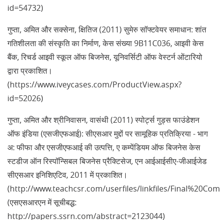
id=54732)
गुप्ता, अमित और सक्सेना, क्षितिज (2011) सुमेरु सॉफ्टवेयर समाधान: शांत
गतिशीलता की संस्कृति का निर्माण, केस संख्या 9B11C036, आइवी केस
बैंक, रिचर्ड आइवी स्कूल ऑफ बिजनेस, यूनिवर्सिटी ऑफ वेस्टर्न ओंटारियो
द्वारा प्रकाशित।
(https://www.iveycases.com/ProductView.aspx?
id=52026)
गुप्ता, अमित और श्रीनिवासन, वासंथी (2011) स्पोर्ट्स गुड्स फाउंडेशन
ऑफ इंडिया (एसजीएफआई): सीएसआर मुद्दों पर सामूहिक प्रतिक्रिया - भाग
अ: फीफा और एसजीएफआई की उत्पत्ति, ए कम्पेंडियम ऑफ बिजनेस केस
स्टडीज ऑन रिस्पॉन्सिबल बिजनेस प्रैक्टिसेज, एन आईआईसीए-जीआईजेड
सीएसआर इनिशिएटिव, 2011 में प्रकाशित।
(http://www.teachcsr.com/userfiles/linkfiles/Final%20Co
(एसएसआरएन में सूचीबद्ध:
http://papers.ssrn.com/abstract=2123044)