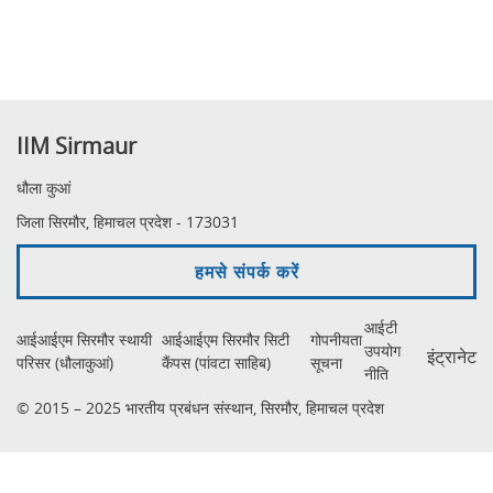
IIM Sirmaur
धौला कुआं
जिला सिरमौर, हिमाचल प्रदेश - 173031
हमसे संपर्क करें
आईटी
आईआईएम सिरमौर स्थायी
आईआईएम सिरमौर सिटी
गोपनीयता
उपयोग
इंट्रानेट
परिसर (धौलाकुआं)
कैंपस (पांवटा साहिब)
सूचना
नीति
© 2015 – 2025 भारतीय प्रबंधन संस्थान, सिरमौर, हिमाचल प्रदेश