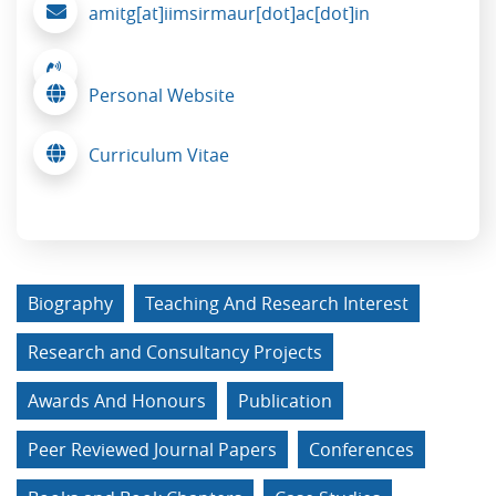
amitg[at]iimsirmaur[dot]ac[dot]in
Personal Website
Curriculum Vitae
Biography
Teaching And Research Interest
Research and Consultancy Projects
Awards And Honours
Publication
Peer Reviewed Journal Papers
Conferences