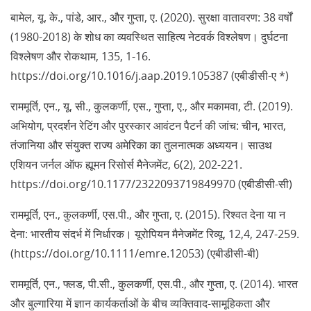
बामेल, यू. के., पांडे, आर., और गुप्ता, ए. (2020). सुरक्षा वातावरण: 38 वर्षों
(1980-2018) के शोध का व्यवस्थित साहित्य नेटवर्क विश्लेषण। दुर्घटना
विश्लेषण और रोकथाम, 135, 1-16.
https://doi.org/10.1016/j.aap.2019.105387 (एबीडीसी-ए *)
राममूर्ति, एन., यू, सी., कुलकर्णी, एस., गुप्ता, ए., और मकामवा, टी. (2019).
अभियोग, प्रदर्शन रेटिंग और पुरस्कार आवंटन पैटर्न की जांच: चीन, भारत,
तंजानिया और संयुक्त राज्य अमेरिका का तुलनात्मक अध्ययन। साउथ
एशियन जर्नल ऑफ ह्यूमन रिसोर्स मैनेजमेंट, 6(2), 202-221.
https://doi.org/10.1177/2322093719849970 (एबीडीसी-सी)
राममूर्ति, एन., कुलकर्णी, एस.पी., और गुप्ता, ए. (2015). रिश्वत देना या न
देना: भारतीय संदर्भ में निर्धारक। यूरोपियन मैनेजमेंट रिव्यू, 12,4, 247-259.
(https://doi.org/10.1111/emre.12053) (एबीडीसी-बी)
राममूर्ति, एन., फ्लड, पी.सी., कुलकर्णी, एस.पी., और गुप्ता, ए. (2014). भारत
और बुल्गारिया में ज्ञान कार्यकर्ताओं के बीच व्यक्तिवाद-सामूहिकता और