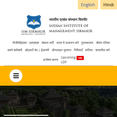
English
Hindi
भारतीय प्रबंध संस्थान सिरमौर
INDIAN INSTITUTE OF
MANAGEMENT SIRMAUR
Header
पीजीपीईएक्स - एलएसएम
संकाय भर्ती
भारत में अध्ययन करें
पुस्तकालय
जीवंत परिसर
हमारे कर्मचारी
ओएलटी वेब | ईआरपी
ऑनलाइन भुगतान
निविदाएँ
करियर
सत्यापित करें
menu
Upcoming
अन्वेषण करना
LDP
no text