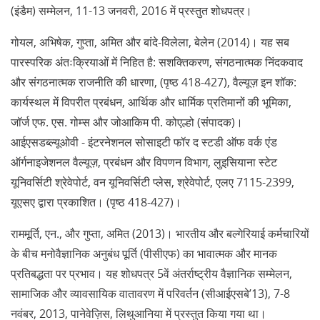
(इंडैम) सम्मेलन, 11-13 जनवरी, 2016 में प्रस्तुत शोधपत्र।
गोयल, अभिषेक, गुप्ता, अमित और बांदे-विलेला, बेलेन (2014)। यह सब
पारस्परिक अंतःक्रियाओं में निहित है: सशक्तिकरण, संगठनात्मक निंदकवाद
और संगठनात्मक राजनीति की धारणा, (पृष्ठ 418-427), वैल्यूज़ इन शॉक:
कार्यस्थल में विपरीत प्रबंधन, आर्थिक और धार्मिक प्रतिमानों की भूमिका,
जॉर्ज एफ. एस. गोम्स और जोआकिम पी. कोएल्हो (संपादक)।
आईएसडब्ल्यूओवी - इंटरनेशनल सोसाइटी फॉर द स्टडी ऑफ वर्क एंड
ऑर्गनाइजेशनल वैल्यूज़, प्रबंधन और विपणन विभाग, लुइसियाना स्टेट
यूनिवर्सिटी श्रेवेपोर्ट, वन यूनिवर्सिटी प्लेस, श्रेवेपोर्ट, एलए 7115-2399,
यूएसए द्वारा प्रकाशित। (पृष्ठ 418-427)।
राममूर्ति, एन., और गुप्ता, अमित (2013)। भारतीय और बल्गेरियाई कर्मचारियों
के बीच मनोवैज्ञानिक अनुबंध पूर्ति (पीसीएफ) का भावात्मक और मानक
प्रतिबद्धता पर प्रभाव। यह शोधपत्र 5वें अंतर्राष्ट्रीय वैज्ञानिक सम्मेलन,
सामाजिक और व्यावसायिक वातावरण में परिवर्तन (सीआईएसबे’13), 7-8
नवंबर, 2013, पानेवेज़िस, लिथुआनिया में प्रस्तुत किया गया था।