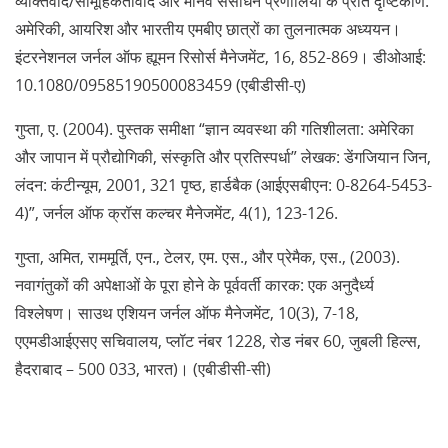
व्यक्तिवाद/सामूहिकतावाद और मानव संसाधन प्रणालियों के प्रति दृष्टिकोण:
अमेरिकी, आयरिश और भारतीय एमबीए छात्रों का तुलनात्मक अध्ययन।
इंटरनेशनल जर्नल ऑफ ह्यूमन रिसोर्स मैनेजमेंट, 16, 852-869। डीओआई:
10.1080/09585190500083459 (एबीडीसी-ए)
गुप्ता, ए. (2004). पुस्तक समीक्षा “ज्ञान व्यवस्था की गतिशीलता: अमेरिका
और जापान में प्रौद्योगिकी, संस्कृति और प्रतिस्पर्धा” लेखक: डेंगजियान जिन,
लंदन: कंटीन्यूम, 2001, 321 पृष्ठ, हार्डबैक (आईएसबीएन: 0-8264-5453-
4)”, जर्नल ऑफ क्रॉस कल्चर मैनेजमेंट, 4(1), 123-126.
गुप्ता, अमित, राममूर्ति, एन., टेलर, एम. एस., और प्रेमैक, एस., (2003).
नवागंतुकों की अपेक्षाओं के पूरा होने के पूर्ववर्ती कारक: एक अनुदैर्ध्य
विश्लेषण। साउथ एशियन जर्नल ऑफ मैनेजमेंट, 10(3), 7-18,
एएमडीआईएसए सचिवालय, प्लॉट नंबर 1228, रोड नंबर 60, जुबली हिल्स,
हैदराबाद – 500 033, भारत)। (एबीडीसी-सी)