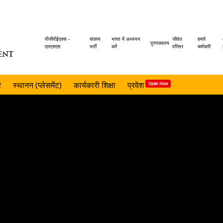
Header
पीजीपीईएक्स -
संकाय
भारत में अध्ययन
जीवंत
हमारे
पुस्तकालय
एलएसएम
भर्ती
करें
परिसर
कर्मचारी
ENT
menu
र
स्थानन (प्लेसमेंट)
कार्यकारी शिक्षा
प्रवेश