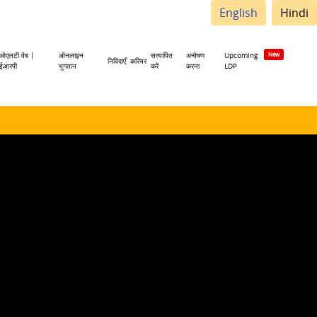
English
Hindi
ओएलटी वेब |
ऑनलाइन
सत्यापित
अन्वेषण
Upcoming
निविदाएँ
करियर
ईआरपी
भुगतान
करें
करना
LDP