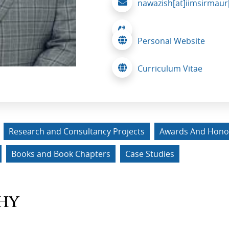
nawazish[at]iimsirmaur[
Personal Website
Curriculum Vitae
Research and Consultancy Projects
Awards And Hono
Books and Book Chapters
Case Studies
HY