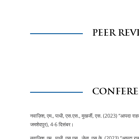
PEER REV
CONFERE
नवाज़िश, एम., पाधी, एस.एस., मुखर्जी, एस. (2023) “आपदा राहत
जमशेदपुर), 4-6 दिसंबर।
नवाज़िश, एम., पाधी, एस.एस., जेना, एस.के. (2023) “आपदा राहत