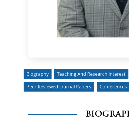
Biography
Teaching And Research Interest
Peer Reviewed Journal Papers
Conferences
BIOGRAP