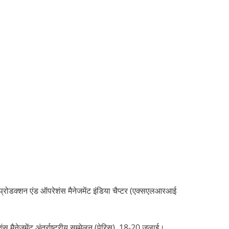
 प्रोडक्शन एंड ऑपरेशंस मैनेजमेंट इंडिया चैप्टर (एक्सएलआरआई
 मैनेजमेंट अंतर्राष्ट्रीय सम्मेलन (पेरिस), 18-20 जुलाई।