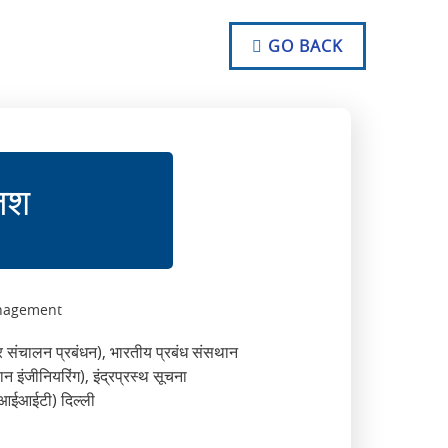
NO TEXT
NO TEXT
GO BACK
NO TEXT
़िश
anagement
और संचालन प्रबंधन), भारतीय प्रबंध संसथान
ान इंजीनियरिंग), इंद्रप्रस्थ सूचना
आईआईआईटी) दिल्ली