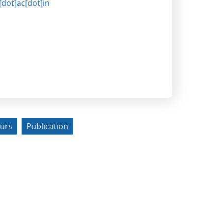
dot]ac[dot]in
urs
Publication