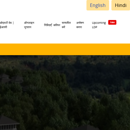
English
Hindi
ओएलटी वेब |
ऑनलाइन
सत्यापित
अन्वेषण
Upcoming
निविदाएँ
करियर
ईआरपी
भुगतान
करें
करना
LDP