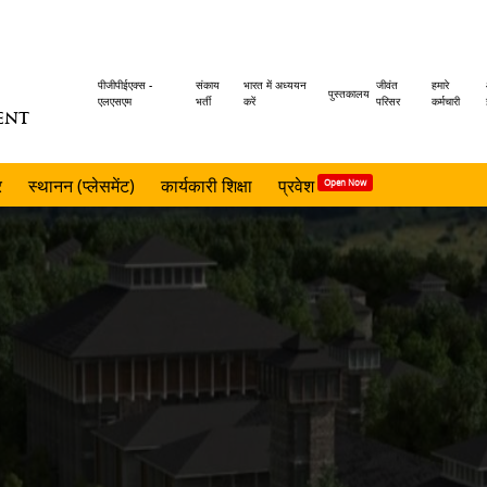
Header
पीजीपीईएक्स -
संकाय
भारत में अध्ययन
जीवंत
हमारे
पुस्तकालय
एलएसएम
भर्ती
करें
परिसर
कर्मचारी
ENT
menu
र
स्थानन (प्लेसमेंट)
कार्यकारी शिक्षा
प्रवेश