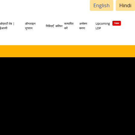
English
Hindi
ओएलटी वेब |
ऑनलाइन
सत्यापित
अन्वेषण
Upcoming
निविदाएँ
करियर
ईआरपी
भुगतान
करें
करना
LDP