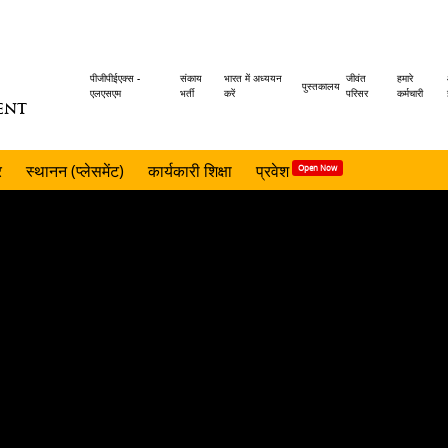
Header
पीजीपीईएक्स -
संकाय
भारत में अध्ययन
जीवंत
हमारे
पुस्तकालय
एलएसएम
भर्ती
करें
परिसर
कर्मचारी
ENT
menu
र
स्थानन (प्लेसमेंट)
कार्यकारी शिक्षा
प्रवेश