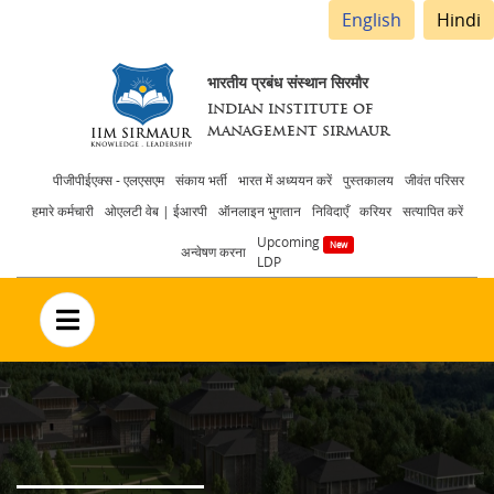
English
Hindi
भारतीय प्रबंध संस्थान सिरमौर
INDIAN INSTITUTE OF
MANAGEMENT SIRMAUR
Header
पीजीपीईएक्स - एलएसएम
संकाय भर्ती
भारत में अध्ययन करें
पुस्तकालय
जीवंत परिसर
हमारे कर्मचारी
ओएलटी वेब | ईआरपी
ऑनलाइन भुगतान
निविदाएँ
करियर
सत्यापित करें
menu
Upcoming
अन्वेषण करना
LDP
no text