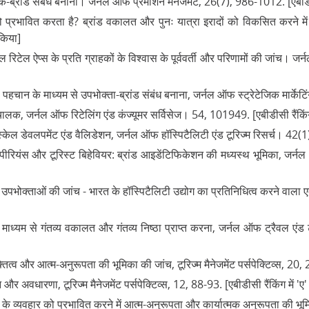
क-ब्रांड संबंध बनाना। जर्नल ऑफ प्रमोशन मैनेजमेंट, 26(7), 986-1012. [एबीडीसी रै
प्रभावित करता है? ब्रांड वकालत और पुनः यात्रा इरादों को विकसित करने में ग
 किया]
रिटेल ऐप्स के प्रति ग्राहकों के विश्वास के पूर्ववर्ती और परिणामों की जांच। जर्
चान के माध्यम से उपभोक्ता-ब्रांड संबंध बनाना, जर्नल ऑफ स्ट्रेटेजिक मार्केटिंग, 
 चालक, जर्नल ऑफ रिटेलिंग एंड कंज्यूमर सर्विसेज। 54, 101949. [एबीडीसी रैंकिंग मे
केल डेवलपमेंट एंड वैलिडेशन, जर्नल ऑफ हॉस्पिटैलिटी एंड टूरिज्म रिसर्च। 42(1), 3-
पीरियंस और टूरिस्ट बिहेवियर: ब्रांड आइडेंटिफिकेशन की मध्यस्थ भूमिका, जर्नल
भोक्ताओं की जांच - भारत के हॉस्पिटैलिटी उद्योग का प्रतिनिधित्व करने वाला
ध्यम से गंतव्य वकालत और गंतव्य निष्ठा प्राप्त करना, जर्नल ऑफ ट्रैवल एंड टूरि
्तित्व और आत्म-अनुरूपता की भूमिका की जांच, टूरिज्म मैनेजमेंट पर्सपेक्टिव्स, 20, 2
र अवधारणा, टूरिज्म मैनेजमेंट पर्सपेक्टिव्स, 12, 88-93. [एबीडीसी रैंकिंग में 'ए' र
द के व्यवहार को प्रभावित करने में आत्म-अनुरूपता और कार्यात्मक अनुरूपता की भ