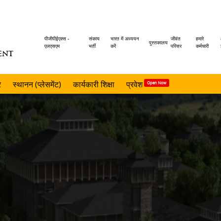
Header
पीजीपीईएक्स -
संकाय
भारत में अध्ययन
जीवंत
हमारे
पुस्तकालय
एलएसएम
भर्ती
करें
परिसर
कर्मचारी
ENT
menu
र
स्थानन (प्लेसमेंट)
कार्यकारी शिक्षा
प्रवेश