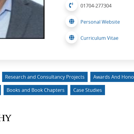
01704-277304
Personal Website
Curriculum Vitae
Research and Consultancy Projects
Awards And Hono
Books and Book Chapters
Case Studies
HY