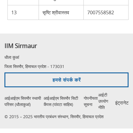
13
सृष्टि श्रीवास्तव
7007558582
IIM Sirmaur
धौला कुआं
जिला सिरमौर, हिमाचल प्रदेश - 173031
हमसे संपर्क करें
आईटी
आईआईएम सिरमौर स्थायी
आईआईएम सिरमौर सिटी
गोपनीयता
उपयोग
इंट्रानेट
परिसर (धौलाकुआं)
कैंपस (पांवटा साहिब)
सूचना
नीति
© 2015 – 2025 भारतीय प्रबंधन संस्थान, सिरमौर, हिमाचल प्रदेश