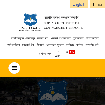
English
Hindi
भारतीय प्रबंध संस्थान सिरमौर
INDIAN INSTITUTE OF
MANAGEMENT SIRMAUR
Header
पीजीपीईएक्स - एलएसएम
संकाय भर्ती
भारत में अध्ययन करें
पुस्तकालय
जीवंत परिसर
हमारे कर्मचारी
ओएलटी वेब | ईआरपी
ऑनलाइन भुगतान
निविदाएँ
करियर
सत्यापित करें
menu
Upcoming
अन्वेषण करना
LDP
no text