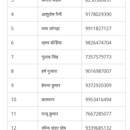
3
अनीश मंडल
8250560897
4
आशुतोष पैनी
9178029390
5
भव्य जांगड़ा
9911827127
6
ध्रुव बोर्डिया
9826474704
7
गुलाब सिंह
7357579773
8
हर्ष पुजारा
9016987007
9
हेमन्त कुमार
9372920309
10
कामरान
9953416494
11
राजू कुमार
7667285077
12
सौम्य सुंदर घोष
9339685132