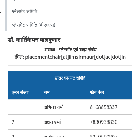
प्लेसमेंट समिति
प्लेसमेंट समिति (बीएमएस)
डॉ. कार्तिकेयन बालकुमार
अध्यक्ष - प्लेसमेंट एवं बाह्य संबंध
ईमेल: placementchair[at]iimsirmaur[dot]ac[dot]in
छात्र प्लेसमेंट समिति
क्रम संख्या
नाम
फ़ोन नंबर
1
अभिनव वर्मा
8168858337
2
अक्षत शर्मा
7830938830