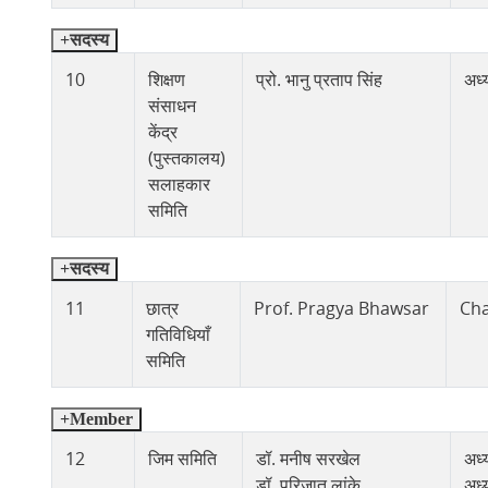
सदस्य
10
शिक्षण
प्रो. भानु प्रताप सिंह
अध्य
संसाधन
केंद्र
(पुस्तकालय)
सलाहकार
समिति
सदस्य
11
छात्र
Prof. Pragya Bhawsar
Cha
गतिविधियाँ
समिति
Member
12
जिम समिति
डॉ. मनीष सरखेल
अध्य
डॉ. परिजात लांके
अध्य