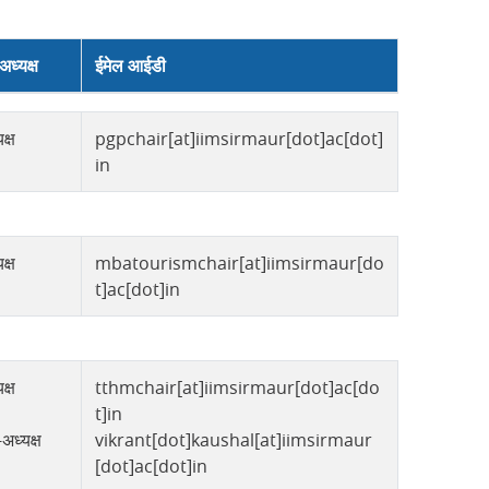
अध्यक्ष
ईमेल आईडी
क्ष
pgpchair[at]iimsirmaur[dot]ac[dot]
in
क्ष
mbatourismchair[at]iimsirmaur[do
t]ac[dot]in
क्ष
tthmchair[at]iimsirmaur[dot]ac[do
t]in
अध्यक्ष
vikrant[dot]kaushal[at]iimsirmaur
[dot]ac[dot]in