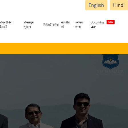
English
Hindi
ओएलटी वेब |
ऑनलाइन
सत्यापित
अन्वेषण
Upcoming
निविदाएँ
करियर
ईआरपी
भुगतान
करें
करना
LDP