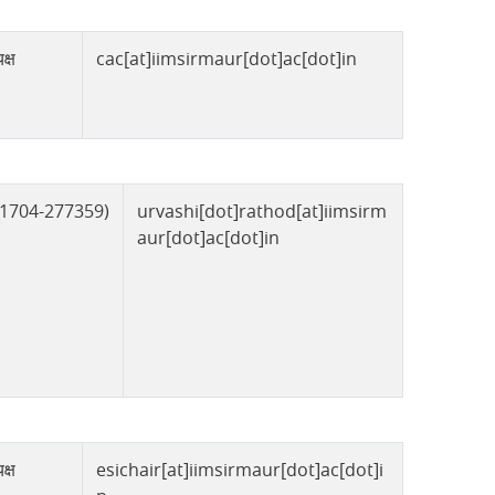
क्ष
cac[at]iimsirmaur[dot]ac[dot]in
(01704-277359)
urvashi[dot]rathod[at]iimsirm
aur[dot]ac[dot]in
क्ष
esichair[at]iimsirmaur[dot]ac[dot]i