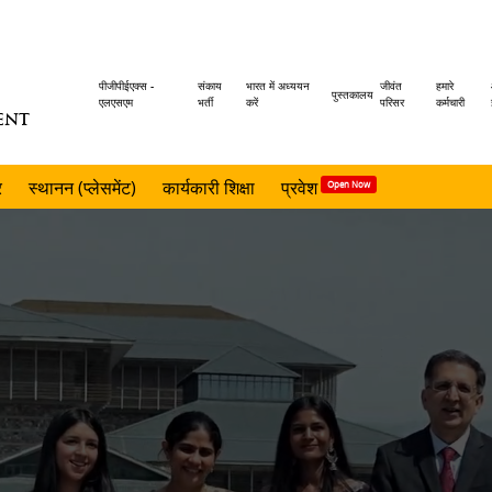
Header
पीजीपीईएक्स -
संकाय
भारत में अध्ययन
जीवंत
हमारे
पुस्तकालय
एलएसएम
भर्ती
करें
परिसर
कर्मचारी
ENT
menu
र
स्थानन (प्लेसमेंट)
कार्यकारी शिक्षा
प्रवेश