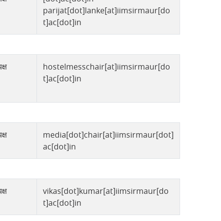
parijat[dot]lanke[at]iimsirmaur[do
t]ac[dot]in
क्ष
hostelmesschair[at]iimsirmaur[do
t]ac[dot]in
क्ष
media[dot]chair[at]iimsirmaur[dot]
ac[dot]in
क्ष
vikas[dot]kumar[at]iimsirmaur[do
t]ac[dot]in