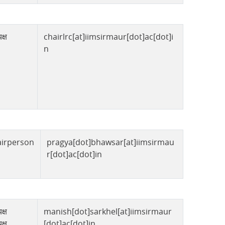
क्ष
chairlrc[at]iimsirmaur[dot]ac[dot]i
n
irperson
pragya[dot]bhawsar[at]iimsirmau
r[dot]ac[dot]in
क्ष
manish[dot]sarkhel[at]iimsirmaur
क्ष
[dot]ac[dot]in