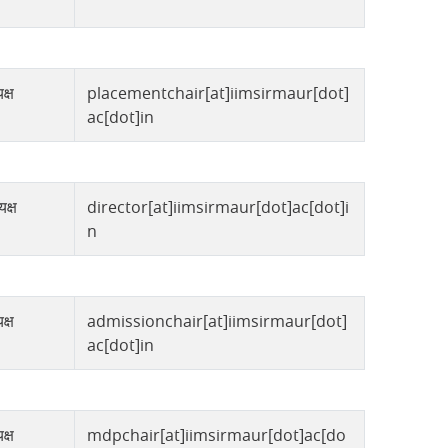
क्ष
placementchair[at]iimsirmaur[dot]
ac[dot]in
यक्ष
director[at]iimsirmaur[dot]ac[dot]i
n
क्ष
admissionchair[at]iimsirmaur[dot]
ac[dot]in
क्ष
mdpchair[at]iimsirmaur[dot]ac[do