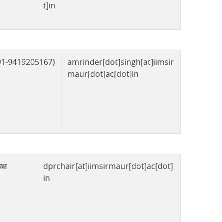
t]in
(+91-9419205167)
amrinder[dot]singh[at]iimsir
maur[dot]ac[dot]in
क्ष
dprchair[at]iimsirmaur[dot]ac[dot]
in