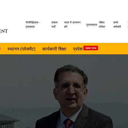
Header
पीजीपीईएक्स -
संकाय
भारत में अध्ययन
जीवंत
हमारे
पुस्तकालय
एलएसएम
भर्ती
करें
परिसर
कर्मचारी
ENT
menu
र
स्थानन (प्लेसमेंट)
कार्यकारी शिक्षा
प्रवेश