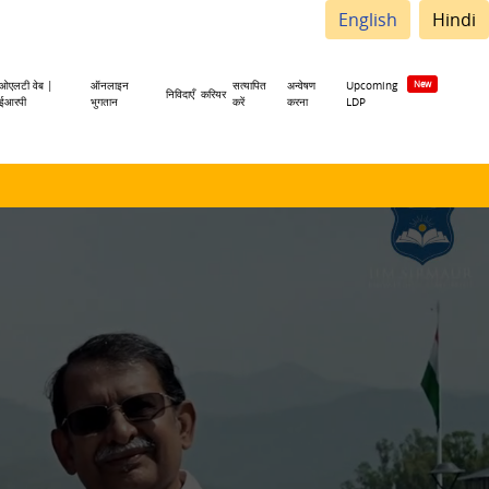
English
Hindi
ओएलटी वेब |
ऑनलाइन
सत्यापित
अन्वेषण
Upcoming
निविदाएँ
करियर
ईआरपी
भुगतान
करें
करना
LDP