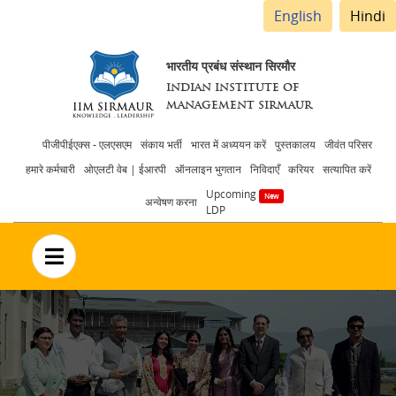
English
Hindi
भारतीय प्रबंध संस्थान सिरमौर
INDIAN INSTITUTE OF
MANAGEMENT SIRMAUR
Header
पीजीपीईएक्स - एलएसएम
संकाय भर्ती
भारत में अध्ययन करें
पुस्तकालय
जीवंत परिसर
हमारे कर्मचारी
ओएलटी वेब | ईआरपी
ऑनलाइन भुगतान
निविदाएँ
करियर
सत्यापित करें
menu
Upcoming
अन्वेषण करना
LDP
no text